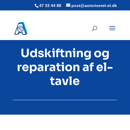
47 33 44 88
post@autoriseret-el.dk
Udskiftning og
reparation af el-
tavle