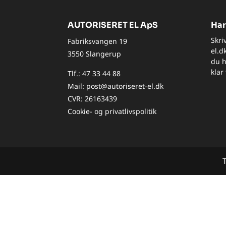
AUTORISERET EL ApS
Har
Skri
Fabriksvangen 19
el.d
3550 Slangerup
du h
klar 
Tlf.:
47 33 44 88
Mail:
post@autoriseret-el.dk
CVR: 26163439
Cookie- og privatlivspolitik