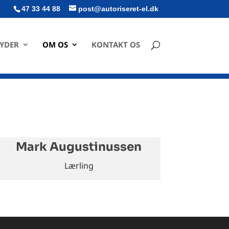
47 33 44 88
post@autoriseret-el.dk
BYDER
OM OS
KONTAKT OS
Mark Augustinussen
Lærling