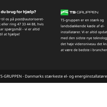
 du brug for hjælp?
v til os på
post@autoriseret-
TS-gruppen er en stærk og
k
eller ring
47 33 44 88
, hvis
landsdækkende kæde af el-
ar spørgsmål - vi er altid
installatører. Vi er altid opda
til at hjælpe!
med den sidste nye teknolog
det høje vidensniveau det k
at være de bedste i branche
TS-GRUPPEN - Danmarks stærkeste el- og energiinstallatøre