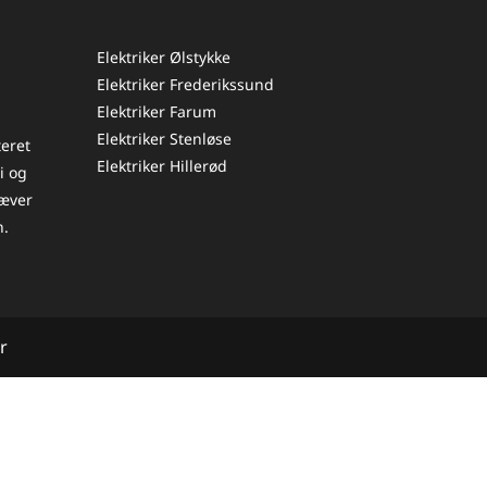
Elektriker Ølstykke
Elektriker Frederikssund
Elektriker Farum
Elektriker Stenløse
teret
Elektriker Hillerød
i og
ræver
n.
r