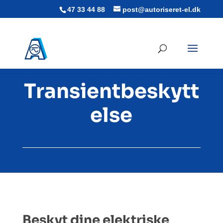
47 33 44 88
post@autoriseret-el.dk
Transientbeskytt
else
Beskyt dine elektriske